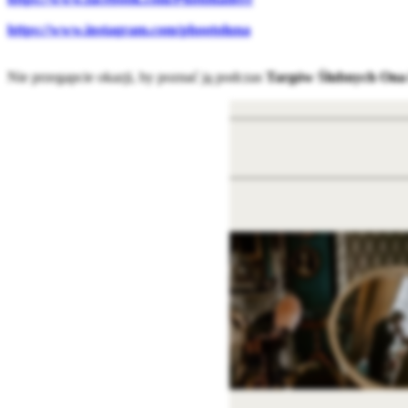
https://www.instagram.com/phootoluna
Nie przegapcie okazji, by poznać ją podczas
Targów Ślubnych Ona 