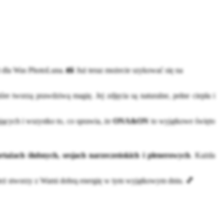
dla Was PhotoLuna. 📸 Już teraz możecie szykować się na
e tworzą prawdziwą magię. Jej zdjęcia są naturalne, pełne ciepła i
ących i wszystko to, co sprawia, że
ONA&ON
to wyjątkowe święto
rtażach ślubnych, sesjach narzeczeńskich i plenerowych
. Każda
le też stworzy z Wami dobrą energię w tym wyjątkowym dniu. 💕