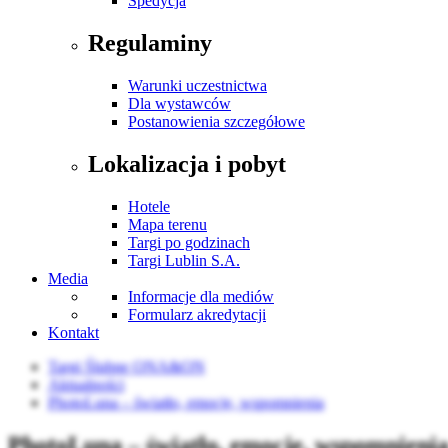
Spedycja
Regulaminy
Warunki uczestnictwa
Dla wystawców
Postanowienia szczegółowe
Lokalizacja i pobyt
Hotele
Mapa terenu
Targi po godzinach
Targi Lublin S.A.
Media
Informacje dla mediów
Formularz akredytacji
Kontakt
Targi Ślubne ONA&ON
Aktualności
PhotoLuna – światło, emocje, wspomnienia
PhotoLuna – światło, emocje, wspomnieni