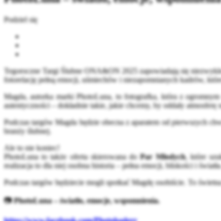
Podziel się
Tegoroczne Targi Ślubne ONA&ON 2025 zapowiadają się niezwykle in
fotorelację pełną emocji, uśmiechów i niezapomnianych kadrów, któ
Magda, autorka marki PhotoLuna, to fotografka, która z ogromnym w
autentyczności – dokładnie takie, jakie chcemy, by oddały atmosferę
Podczas targów Magda będzie obecna z aparatem od pierwszych chwil
branży ślubnej.
Ale to nie koniec!
PhotoLuna to także oferta skierowana do
Par Młodych
, które sz
realizacja to dla niej osobna historia – pełna emocji, bliskości i światła
Podczas targów będziecie mogli spotkać Magdę osobiście. To świetna 
📷
PhotoLuna – światło, emocje, wspomnienia.
https://www.facebook.com/Photohaderr