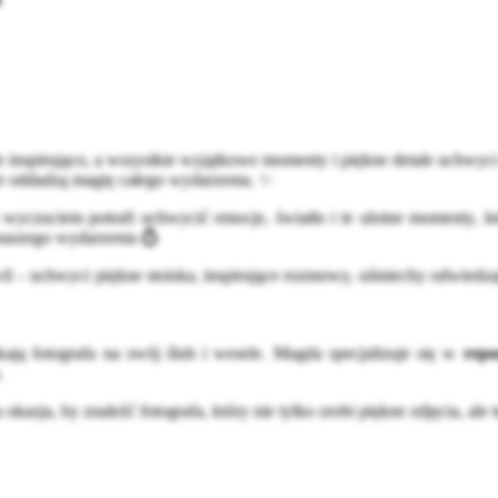
spirująco, a wszystkie wyjątkowe momenty i piękne detale uchwyci 
re oddadzą magię całego wydarzenia. ✨
yczuciem potrafi uchwycić emocje, światło i te ulotne momenty, któr
 naszego wydarzenia 💍
 – uchwyci piękne stoiska, inspirujące rozmowy, uśmiechy odwiedzaj
ukają fotografa na swój ślub i wesele. Magda specjalizuje się w
repo
.
okazja, by znaleźć fotografa, który nie tylko zrobi piękne zdjęcia, a