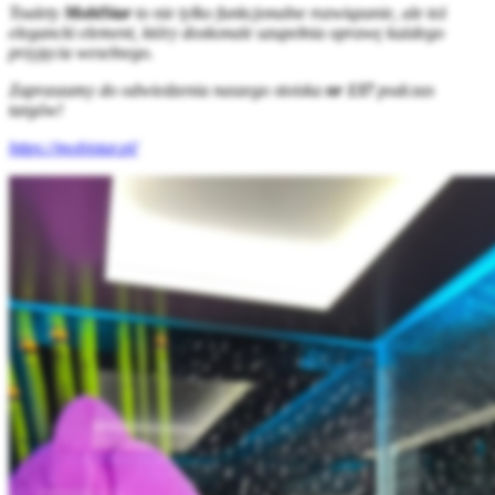
Toalety
MobiStar
to nie tylko funkcjonalne rozwiązanie, ale też
elegancki element, który doskonale uzupełnia oprawę każdego
przyjęcia weselnego.
Zapraszamy do odwiedzenia naszego stoiska
nr 137
podczas
targów!
https://mobistar.pl/