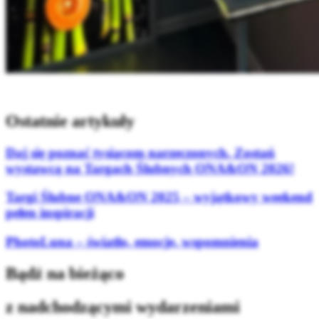
Ostatnie artykuły
Daj się poznać tysiącom narzeczonych. Zostań
wystawcą na Targach Ślubnych ONA&ON 2026!
Targi Ślubne ONA&ON 2025 – wyjątkowy weekend
pełen inspiracji
PhotoLuna – światło, emocje, wspomnienia
Bądź na bieżąco
z nadchodzącymi wydarzeniami