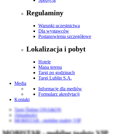
Spedycja
Regulaminy
Warunki uczestnictwa
Dla wystawców
Postanowienia szczegółowe
Lokalizacja i pobyt
Hotele
Mapa terenu
Targi po godzinach
Targi Lublin S.A.
Media
Informacje dla mediów
Formularz akredytacji
Kontakt
Targi Ślubne ONA&ON
Aktualności
MOBISTAR - mobilne toalety VIP
MOBISTAR - mobilne toalety VIP