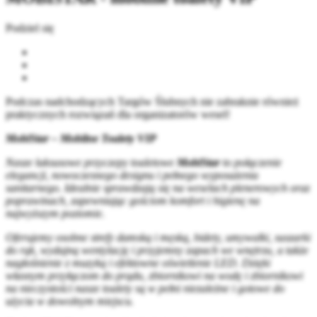
Podziel się
Podczas nadchodzących Targów Ślubnych nie zabraknie również
praktycznych rozwiązań dla organizatorów wesel!
MobiStar – Mobilne Toalety VIP
Nasze luksusowe przyczepy toaletowe
MobiStar
to połączenie
elegancji, nowoczesnego designu i pełnego wyposażenia
sanitarnego. Idealnie sprawdzają się na weselach plenerowych oraz
poprawinach, zapewniając gościom komfort i higienę na
najwyższym poziomie.
Oferujemy osobne strefy damską i męską, bidety, umywalki, suszarki
do rąk, wydajną wentylację i przyjemny zapach we wnętrzu, a także
nagłośnienie z muzyką i efektowne oświetlenie LED. Dzięki
własnym przyłączom do prądu, zbiornikowi na wodę i zbiornikowi
na nieczystości nasze toalety są w pełni niezależne i gotowe do
użycia w dowolnym miejscu.