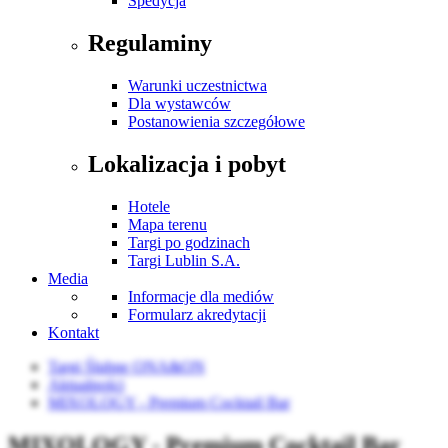
Spedycja
Regulaminy
Warunki uczestnictwa
Dla wystawców
Postanowienia szczegółowe
Lokalizacja i pobyt
Hotele
Mapa terenu
Targi po godzinach
Targi Lublin S.A.
Media
Informacje dla mediów
Formularz akredytacji
Kontakt
Targi Ślubne ONA&ON
Aktualności
MIXOLOGY - Premium Cocktail Bar
MIXOLOGY - Premium Cocktail Bar