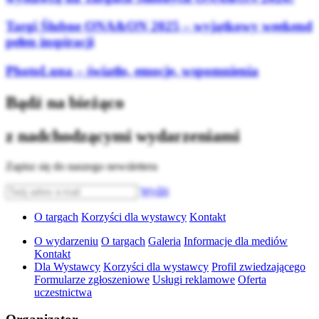
Targi Ślubne ONA&ON 2025 – wyjątkowy weekend
pełen inspiracji
PhotoLuna – światło, emocje, wspomnienia
Bądź na bieżąco
z nadchodzącymi wydarzeniami
Zapisz się do naszego newslettera
Wyślij
O targach
Korzyści dla wystawcy
Kontakt
O wydarzeniu
O targach
Galeria
Informacje dla mediów
Kontakt
Dla Wystawcy
Korzyści dla wystawcy
Profil zwiedzającego
Formularze zgłoszeniowe
Usługi reklamowe
Oferta
uczestnictwa