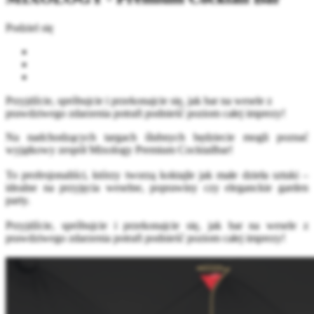
Podziel się
Przyjdźcie, spróbujcie i przekonajcie się, jak bar na wesele z
prawdziwego zdarzenia potrafi podnieść poziom całej imprezy!
Na nadchodzących targach ślubnych będziecie mogli poznać
wyjątkowy zespół Mixology Premium Cocktailbar!
To profesjonaliści, którzy tworzą koktajle jak małe dzieła
sztuki –
idealne na przyjęcia weselne, poprawiny czy eleganckie garden
party.
Przyjdźcie, spróbujcie i przekonajcie się, jak bar na wesele z
prawdziwego zdarzenia potrafi podnieść poziom całej imprezy!