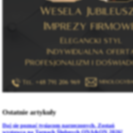
Ostatnie artykuły
Daj się poznać tysiącom narzeczonych. Zostań
wystawcą na Targach Ślubnych ONA&ON 2026!