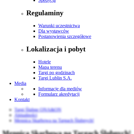
Spedycja
Regulaminy
Warunki uczestnictwa
Dla wystawców
Postanowienia szczegółowe
Lokalizacja i pobyt
Hotele
Mapa terenu
Targi po godzinach
Targi Lublin S.A.
Media
Informacje dla mediów
Formularz akredytacji
Kontakt
Targi Ślubne ONA&ON
Aktualności
Mennica Skarbowa na Targach Ślubnych!
Mennica Skarbowa na Targach Ślubnych!