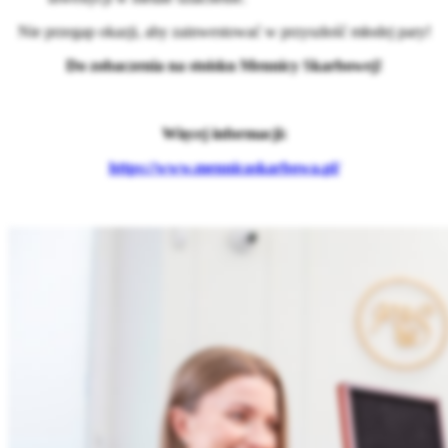
Nie przegap okazji, aby zainwestować w przyszłość młodej pary!
Do zobaczenia na stoisku Mennicy Skarbowej!
Więcej informacji:
https://www.mennicaskarbowa.pl/