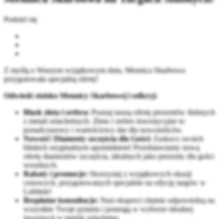
Podziel się
Z myślą o Waszym wyjątkowym dniu, Mennica Skarbowa
przygotowała specjalną ofertę!
Odwiedź stoisko Mennicy Skarbowej i odkryj:
Blask złota i srebra:
Poznaj naszą ofertę prezentów ślubnych
z metali szlachetnych. Złoto i srebro inwestycyjne to
ponadczasowy i wartościowy dar dla nowożeńców.
Nowość! Diamenty szczęścia dla Gości:
Zaskocz swoich
bliskich oryginalnym upominkiem! Przedstawiamy nową
ofertę diamentów szczęścia, idealnych jako prezenty dla gości
weselnych.
Rabaty i promocje:
Skorzystaj z wyjątkowych okazji
cenowych, przygotowanych specjalnie na edycję targów w
Lublinie!
Bezpłatne konsultacje:
Nasi eksperci chętnie odpowiedzą na
wszystkie Twoje pytania i pomogą w wyborze idealnej
inwestycji w metale szlachetne.