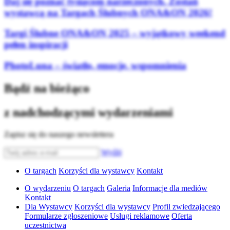
Daj się poznać tysiącom narzeczonych. Zostań
wystawcą na Targach Ślubnych ONA&ON 2026!
Targi Ślubne ONA&ON 2025 – wyjątkowy weekend
pełen inspiracji
PhotoLuna – światło, emocje, wspomnienia
Bądź na bieżąco
z nadchodzącymi wydarzeniami
Zapisz się do naszego newslettera
Wyślij
O targach
Korzyści dla wystawcy
Kontakt
O wydarzeniu
O targach
Galeria
Informacje dla mediów
Kontakt
Dla Wystawcy
Korzyści dla wystawcy
Profil zwiedzającego
Formularze zgłoszeniowe
Usługi reklamowe
Oferta
uczestnictwa