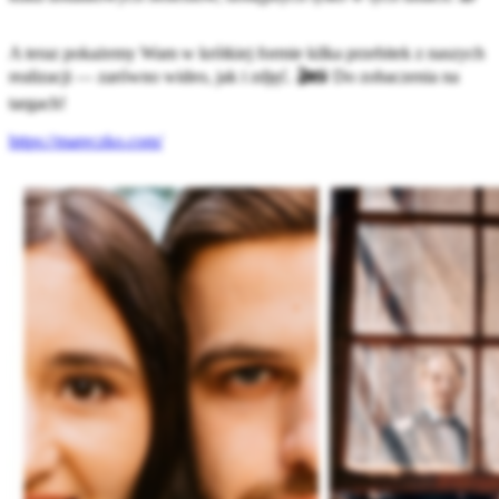
A teraz pokażemy Wam w krótkiej formie kilka przebitek z naszych
realizacji — zarówno wideo, jak i zdjęć. 🎬📸 Do zobaczenia na
targach!
https://mareczko.com/