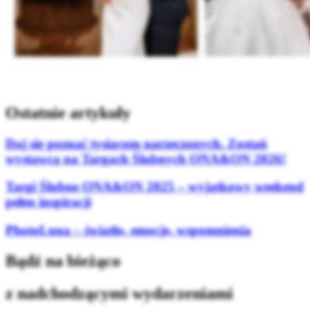
Ostatnie artykuły
Daj się poznać tysiącom narzeczonych. Zostań
wystawcą na Targach Ślubnych ONA&ON 2026!
Targi Ślubne ONA&ON 2025 – wyjątkowy weekend
pełen inspiracji
PhotoLuna – światło, emocje, wspomnienia
Bądź na bieżąco
z nadchodzącymi wydarzeniami