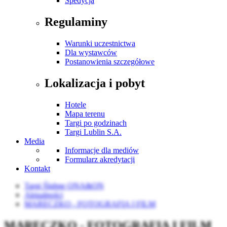
Spedycja
Regulaminy
Warunki uczestnictwa
Dla wystawców
Postanowienia szczegółowe
Lokalizacja i pobyt
Hotele
Mapa terenu
Targi po godzinach
Targi Lublin S.A.
Media
Informacje dla mediów
Formularz akredytacji
Kontakt
Targi Ślubne ONA&ON
Aktualności
MARECZKO - FOTOGRAFIA I FILM
MARECZKO - FOTOGRAFIA I FILM