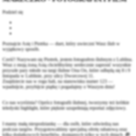
Podziel się
Poznajcie Asię i Piotrka — duet, który uwieczni Wasz ślub w
wyjątkowy sposób.
Cześć! Nazywam się Piotrek, jestem fotografem ślubnym z Lublina.
Wraz z moją żoną Asią chcielibyśmy serdecznie zaprosić wszystkie
przyszłe pary młode na targi ślubne Ona On, które odbędą się 8 i 9
listopada w Lublinie, przy ulicy Dworcowej 11.
Znajdziecie nas w rogu hali, na stanowisku numer 123 —
wpadnijcie, przybijcie piątkę i pogadajmy o Waszym dniu!
Co nas wyróżnia? Oprócz fotografii ślubnej, tworzymy też krótkie
teledyski highlight, które pięknie uzupełniają reportaż zdjęciowy.
I mamy małą niespodziankę — dla osób, które odwiedzą nas
podczas targów. Przygotowaliśmy specjalną ofertę rabatową oraz
kilka dodatkowych benefitów, dostępnych tylko w tych dniach. 🎁