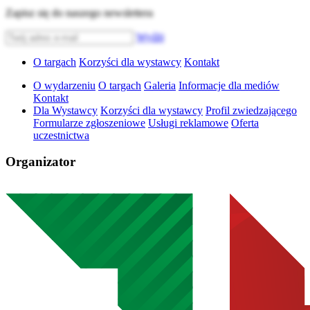
Zapisz się do naszego newslettera
Wyślij
O targach
Korzyści dla wystawcy
Kontakt
O wydarzeniu
O targach
Galeria
Informacje dla mediów
Kontakt
Dla Wystawcy
Korzyści dla wystawcy
Profil zwiedzającego
Formularze zgłoszeniowe
Usługi reklamowe
Oferta
uczestnictwa
Organizator