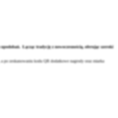
upodobań. Łącząc tradycję z nowoczesnością, oferując szeroki
u, a po zeskanowaniu kodu QR dodatkowe nagrody oraz miarka