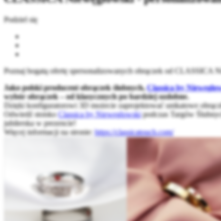
Podziel się
Poznaj bogatą ofertę spersonalizowanych obrączek od CLASSICA N
Jako polski producent obrączek ślubnych,
Classica by Nieweglo
wybór obrączek – od klasycznych po bardziej ozdobne.
Dzięki konfiguratorowi 3D możecie zaprojektować unikatowe obrączki
Odwiedź stoisko
Classica by Nieweglowski
podczas Targów Ślubny
jubilerska w prezencie!
Więcej informacji na stronie:
https://classicatouch.com/