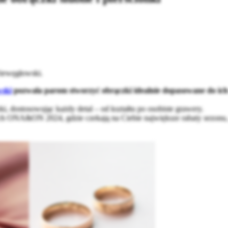
iewęgłowski.
wski
pozwala parom stworzyć obrączki idealnie dopasowane do ich 
, dostosowując każdy detal – od kształtu po osobiste grawery.
ch ONA&ON 2024, gdzie czekają na Ciebie
największe rabaty sezon