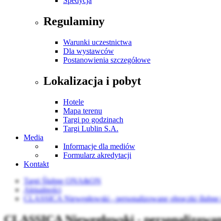
Spedycja
Regulaminy
Warunki uczestnictwa
Dla wystawców
Postanowienia szczegółowe
Lokalizacja i pobyt
Hotele
Mapa terenu
Targi po godzinach
Targi Lublin S.A.
Media
Informacje dla mediów
Formularz akredytacji
Kontakt
Targi Ślubne ONA&ON
Aktualności
CLASSICA Niewęgłowski - personalizowane obrączki ślubne i
CLASSICA Niewęgłowski - personalizowane 