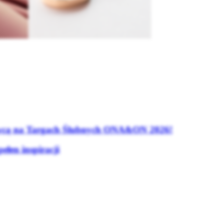
tawcą na Targach Ślubnych ONA&ON 2026!
łen inspiracji