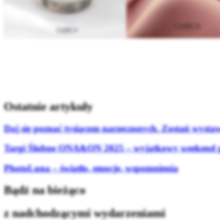
Ostatnie artykuły
Daj się poznać tysiącom narzeczonych. Zostań wys
Targi Ślubne ONA&ON 2025 – wyjątkowy weekend pe
PhotoLuna – światło, emocje, wspomnienia
Bądź na bieżąco
z nadchodzącymi wydarzeniami