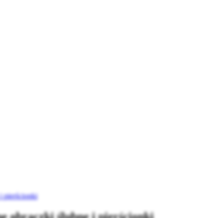
 pierścionki
obrączki ślubne i pierścionki